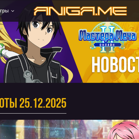
гры
aniga.me
оты 25.12.2025