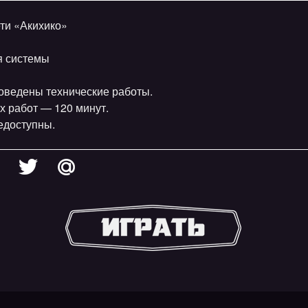
ти «Акихико»
я системы
проведены технические работы.
х работ — 120 минут.
едоступны.
.