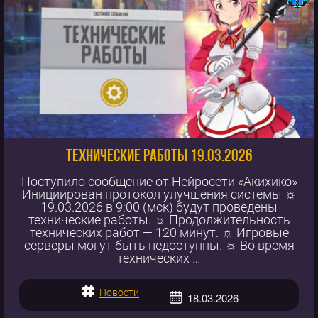
Технические работы 19.03.2026
Поступило сообщение от Нейросети «Акихико»
Инициирован протокол улучшения системы ☼
19.03.2026 в 9:00 (мск) будут проведены
технические работы. ☼ Продолжительность
технических работ — 120 минут. ☼ Игровые
серверы могут быть недоступны. ☼ Во время
технических …
Новости
18.03.2026