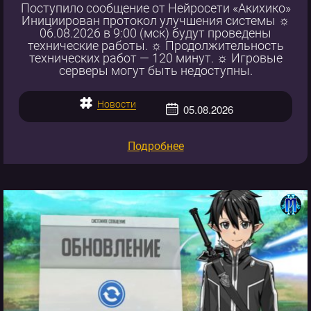
Поступило сообщение от Нейросети «Акихико»
Инициирован протокол улучшения системы ☼
06.08.2026 в 9:00 (мск) будут проведены
технические работы. ☼ Продолжительность
технических работ — 120 минут. ☼ Игровые
серверы могут быть недоступны.
Новости
05.08.2026
Подробнее