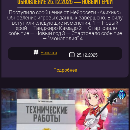
Обновление 25.12.2025 — Новый герой
Поступило сообщение от Нейросети «Акихико»
Обновление игровых данных завершено. В силу
вступили следующие изменения: 1 — Новый
герой — Танджиро Камадо 2 — Стартовало
событие — Новый год 3 — Стартовало событие
— “Монополия” 4 …
Новости
25.12.2025
Подробнее