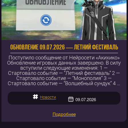
Обновление 09.07.2026 — Летний фестиваль
Поступило сообщение от Нейросети «Акихико»
Обновление игровых данных завершено. В силу
вступили следующие изменения: 1 —
Стартовало событие — “Летний фестиваль” 2 —
Стартовало событие — “Монополия” 3 —
Стартовало событие — “Волшебный сундук” 4 …
Новости
09.07.2026
Подробнее