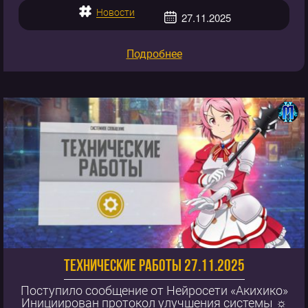
Новости
27.11.2025
Подробнее
Технические работы 27.11.2025
Поступило сообщение от Нейросети «Акихико»
Инициирован протокол улучшения системы ☼