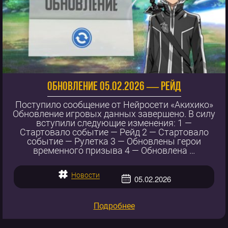
Обновление 05.02.2026 — Рейд
Поступило сообщение от Нейросети «Акихико»
Обновление игровых данных завершено. В силу
вступили следующие изменения: 1 —
Стартовало событие — Рейд 2 — Стартовало
событие — Рулетка 3 — Обновлены герои
временного призыва 4 — Обновлена …
Новости
05.02.2026
Подробнее