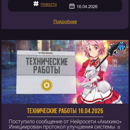
Новости
16.04.2026
Подробнее
Технические работы 16.04.2026
Поступило сообщение от Нейросети «Акихико»
Инициирован протокол улучшения системы ☼