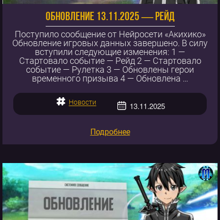
Обновление 13.11.2025 — Рейд
Поступило сообщение от Нейросети «Акихико»
Обновление игровых данных завершено. В силу
вступили следующие изменения: 1 —
Стартовало событие — Рейд 2 — Стартовало
событие — Рулетка 3 — Обновлены герои
временного призыва 4 — Обновлена …
Новости
13.11.2025
Подробнее