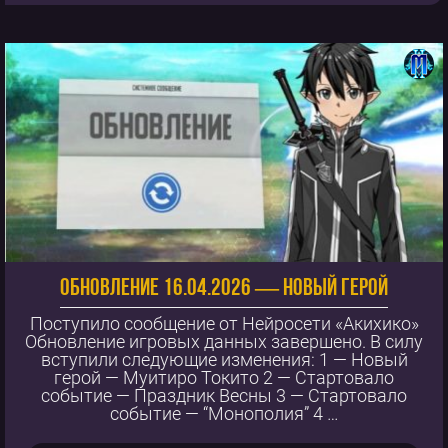
Обновление 16.04.2026 — Новый герой
Поступило сообщение от Нейросети «Акихико»
Обновление игровых данных завершено. В силу
вступили следующие изменения: 1 — Новый
герой — Муитиро Токито 2 — Стартовало
событие — Праздник Весны 3 — Стартовало
событие — “Монополия” 4 …