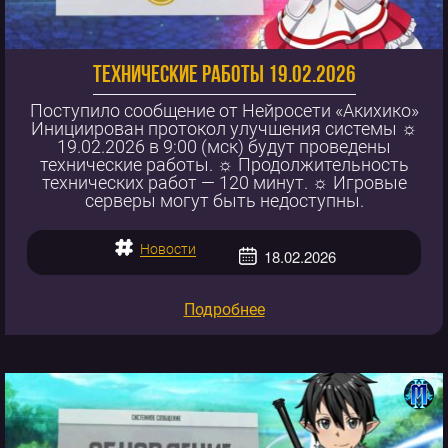
Технические работы 19.02.2026
Поступило сообщение от Нейросети «Акихико»
Инициирован протокол улучшения системы ☼
19.02.2026 в 9:00 (мск) будут проведены
технические работы. ☼ Продолжительность
технических работ — 120 минут. ☼ Игровые
серверы могут быть недоступны.
Новости
18.02.2026
Подробнее