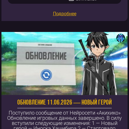
Подробнее
Обновление 11.06.2026 — Новый герой
Поступило сообщение от Нейросети «Акихико»
Обновление игровых данных завершено. В силу
вступили следующие изменения: 1 — Новый
герой — Иноскэ Хашибира 2 — Стартовало