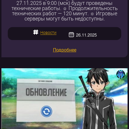
27.11.2025 в 9:00 (мск) будут проведены
технические работы. ☼ Продолжительность
технических работ — 120 минут. ☼ Игровые
серверы могут быть недоступны.
Новости
26.11.2025
Подробнее