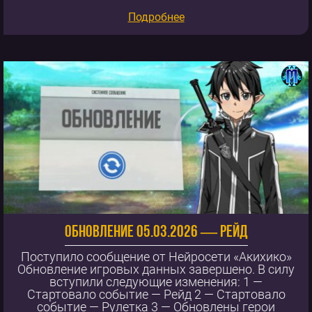
Подробнее
Обновление 05.03.2026 — Рейд
Поступило сообщение от Нейросети «Акихико»
Обновление игровых данных завершено. В силу
вступили следующие изменения: 1 —
Стартовало событие — Рейд 2 — Стартовало
событие — Рулетка 3 — Обновлены герои