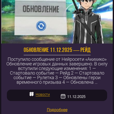
Обновление 11.12.2025 — Рейд
Поступило сообщение от Нейросети «Акихико»
Обновление игровых данных завершено. В силу
вступили следующие изменения: 1 —
Стартовало событие — Рейд 2 — Стартовало
событие — Рулетка 3 — Обновлены герои
временного призыва 4 — Обновлена …
Новости
11.12.2025
Подробнее