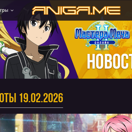
гры
aniga.me
оты 19.02.2026