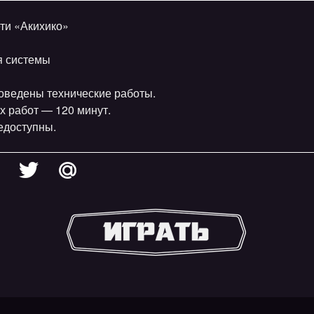
ти «Акихико»
я системы
проведены технические работы.
х работ — 120 минут.
едоступны.
.