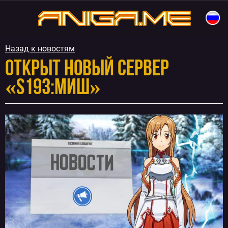
Перейти
к
aniga.me
содержимому
Назад к новостям
Открыт новый сервер
«S193:Миш»
Навигация
по
записям