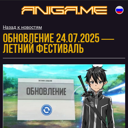
Перейти
к
aniga.me
содержимому
Назад к новостям
Обновление 24.07.2025 —
Летний фестиваль
Навигация
по
записям