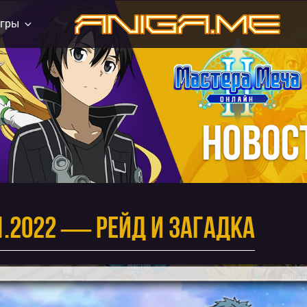
гры
aniga.me
1.2022 — Рейд и Загадка