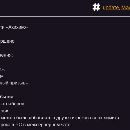
update
Мас
ти «Акихико»
ершено
нения:
а».
».
ный призыв»
бытия.
ых наборов
ения.
 можно было добавлять в друзья игроков сверх лимита.
рока в ЧС в межсерверном чате.