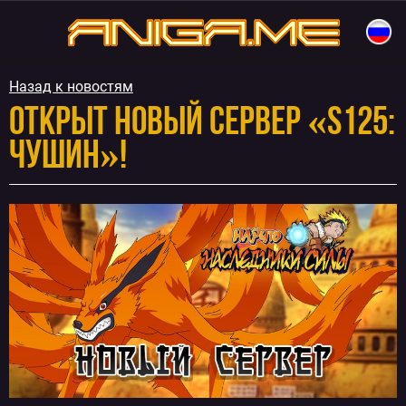
Перейти
к
aniga.me
содержимому
Назад к новостям
Открыт новый сервер «S125:
Чушин»!
Навигация
по
записям