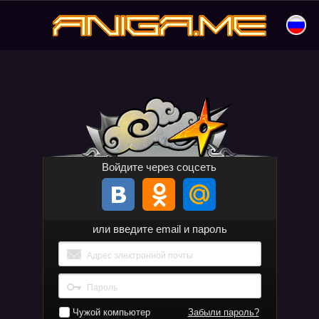
Перейти
к
aniga.me
содержимому