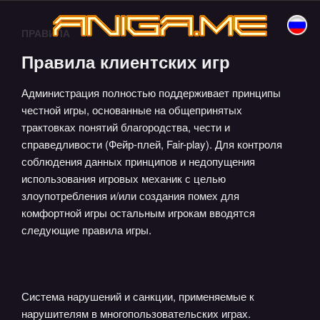
ANIGA.ME
Перейти
Все аниме игры на одном сайте
к
aniga.me
ПРАВИЛА
содержимому
Правила клиентских игр
Администрация полностью поддерживает принципы
честной игры, основанные на общепринятых
трактовках понятий благородства, чести и
справедливости (Фейр-плей, Fair-play). Для контроля
соблюдения данных принципов и недопущения
использования игровых механик с целью
злоупотребления и/или создания помех для
комфортной игры остальным игрокам вводятся
следующие правила игры.
Система нарушений и санкции, применяемые к
нарушителям в многопользовательских играх.