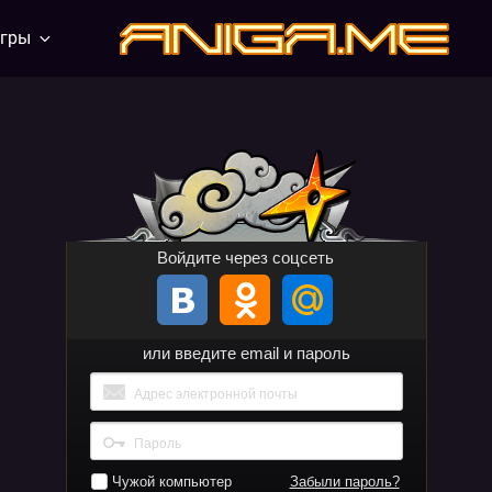
гры
aniga.me