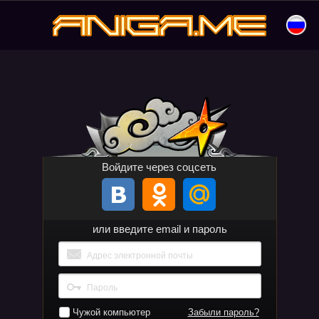
Перейти
к
aniga.me
содержимому