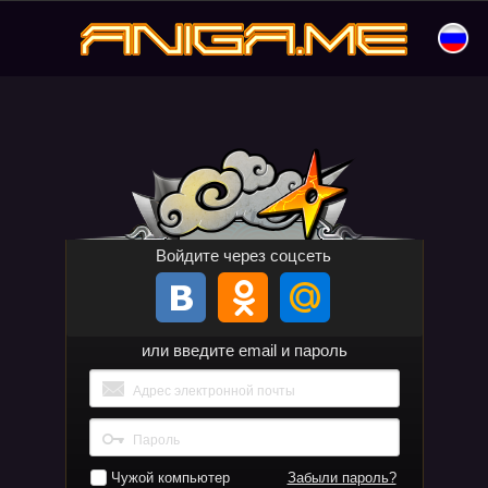
Перейти
к
aniga.me
содержимому